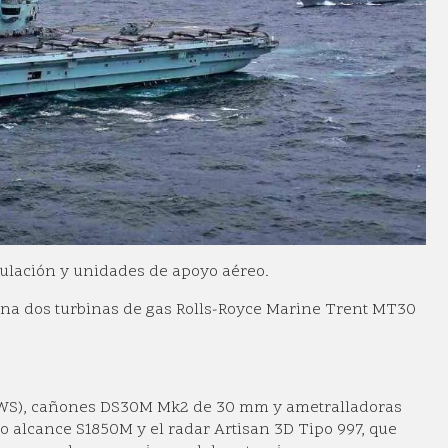
ipulación y unidades de apoyo aéreo.
ina dos turbinas de gas Rolls-Royce Marine Trent MT30
IWS), cañones DS30M Mk2 de 30 mm y ametralladoras
o alcance S1850M y el radar Artisan 3D Tipo 997, que