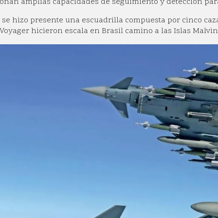
onan amplias capacidades de seguimiento y detección para
se hizo presente una escuadrilla compuesta por cinco ca
Voyager hicieron escala en Brasil camino a las Islas Malvin