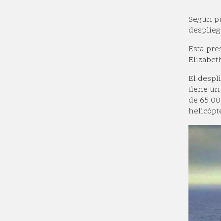
Segun pu
desplieg
Esta pre
Elizabet
El despl
tiene un
de 65 00
helicópt