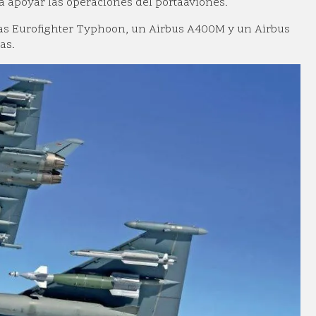
 apoyar las operaciones del portaaviones.
zas Eurofighter Typhoon, un Airbus A400M y un Airbus
as.