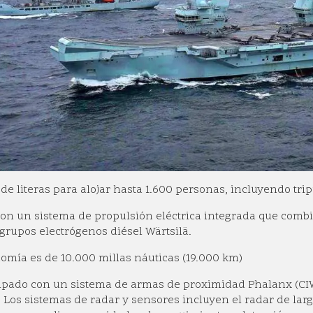
de literas para alojar hasta 1.600 personas, incluyendo tr
on un sistema de propulsión eléctrica integrada que comb
 grupos electrógenos diésel Wärtsilä.
omía es de 10.000 millas náuticas (19.000 km)
uipado con un sistema de armas de proximidad Phalanx (C
 Los sistemas de radar y sensores incluyen el radar de larg