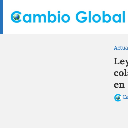
Actua
Ley
col
en
C