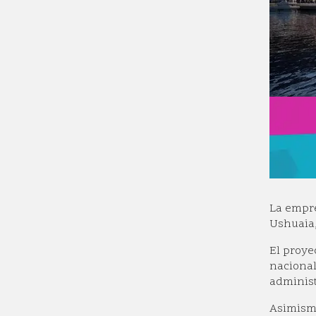
La empre
Ushuaia,
El proye
nacional
administr
Asimismo,