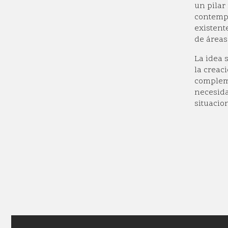
un pilar
contempl
existent
de áreas 
La idea 
la creac
compleme
necesida
situacio